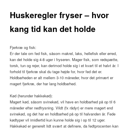
Huskeregler fryser – hvor
kang tid kan det holde
Fjerkræ og fisk:
Er der tale om fed fisk, såsom makrel, laks, hellefisk eller ørred,
kan det holde sig 4-8 uger i fryseren. Mager fisk, som rødspætte,
torsk, tun og rejer, kan derimod holde sig i et kvart til et halvt år. I
forhold til fjerkræ skal du tage højde for, hvor fed det er.
Holdbarheden er alt mellem 3-10 måneder, hvor det primært er
magert fjerkræ, der har lang holdbarhed.
Kød (herunder hakkekød):
Magert kød, såsom svinekød, vil have en holdbarhed på op til 6
måneder efter nedfrysning. Vildt (fx rådyr) er mere magert end
svinekød, og det har en holdbarhed på op til halvanden år. Fede
kødtyper vil imidlertid kun kunne holde sig i op til 12 uger.
Hakkekød er generelt lidt svært at definere, da fedtprocenten kan