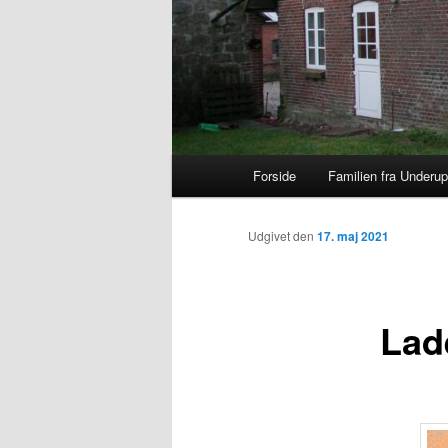
Primær menu
Forside
Familien fra Underup
Fortsæt til primære indhold
Fortsæt til sekundære indho
Udgivet den
17. maj 2021
Lad