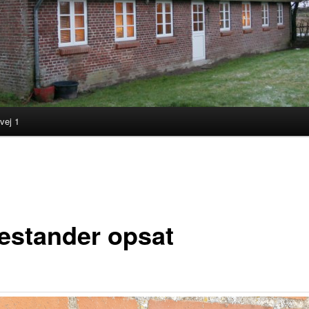
vej 1
ld
estander opsat