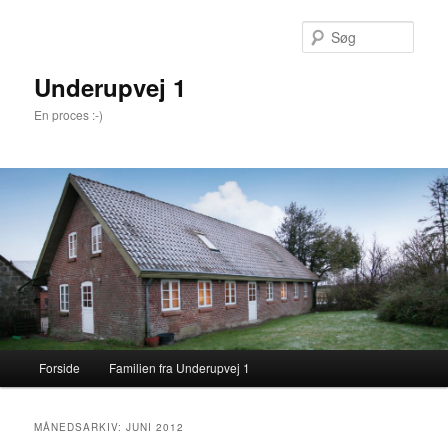
Søg
Underupvej 1
En proces :-)
Primær menu
Forside
Familien fra Underupvej 1
Fortsæt til primære indhold
Fortsæt til sekundære indhold
MÅNEDSARKIV:
JUNI 2012