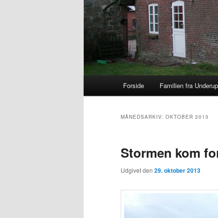
Primær menu
Forside
Familien fra Underup
Fortsæt til primære indhold
Fortsæt til sekundære indho
MÅNEDSARKIV:
OKTOBER 2013
Stormen kom for
Udgivet den
29. oktober 2013