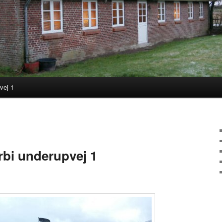
vej 1
ld
bi underupvej 1