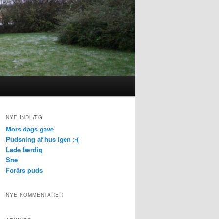
NYE INDLÆG
Mors dags gave
Pudsning af hus igen :-(
Lade færdig
Sne
Forårs puds
NYE KOMMENTARER