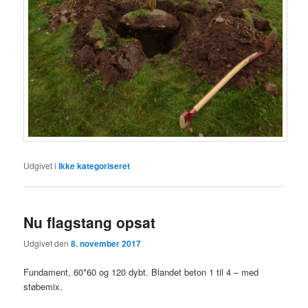
Udgivet i
Ikke kategoriseret
Nu flagstang opsat
Udgivet den
8. november 2017
Fundament, 60*60 og 120 dybt. Blandet beton 1 til 4 – med
støbemix.