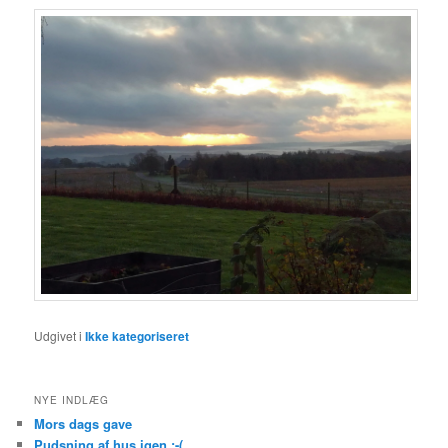
Udgivet i
Ikke kategoriseret
NYE INDLÆG
Mors dags gave
Pudsning af hus igen :-(