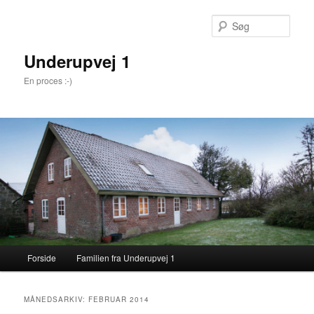
Søg
Underupvej 1
En proces :-)
Primær menu
Forside
Familien fra Underupvej 1
Fortsæt til primære indhold
Fortsæt til sekundære indhold
MÅNEDSARKIV:
FEBRUAR 2014