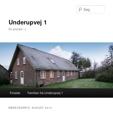
Søg
Underupvej 1
En proces :-)
Primær menu
Forside
Familien fra Underupvej 1
Fortsæt til primære indhold
Fortsæt til sekundære indhold
MÅNEDSARKIV:
AUGUST 2013