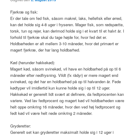
Fjerkræ og fisk:
Er der tale om fed fisk, såsom makrel, laks, hellefisk eller ørred,
kan det holde sig 4-8 uger i fryseren. Mager fisk, som rødspætte,
torsk, tun og rejer, kan derimod holde sig i et kvart til et halvt år. I
forhold til fjerkræ skal du tage højde for, hvor fed det er.
Holdbarheden er alt mellem 3-10 måneder, hvor det primært er
magert fjerkræ, der har lang holdbarhed.
Kød (herunder hakkekød):
Magert kød, såsom svinekød, vil have en holdbarhed på op til 6
måneder efter nedfrysning. Vildt (fx rådyr) er mere magert end
svinekød, og det har en holdbarhed på op til halvanden år. Fede
kødtyper vil imidlertid kun kunne holde sig i op til 12 uger.
Hakkekød er generelt lidt svært at definere, da fedtprocenten kan
variere. Ved lav fedtprocent og magert kød vil holdbarheden være
helt oppe omkring 16 måneder, hvor den ved høj fedtprocent og
fedt kød vil være helt nede omkring 2 måneder.
Gryderetter:
Generelt set kan gryderetter maksimalt holde sig i 12 uger i