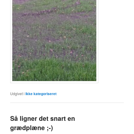
Udgivet i
Ikke kategoriseret
Så ligner det snart en
grædplæne ;-)