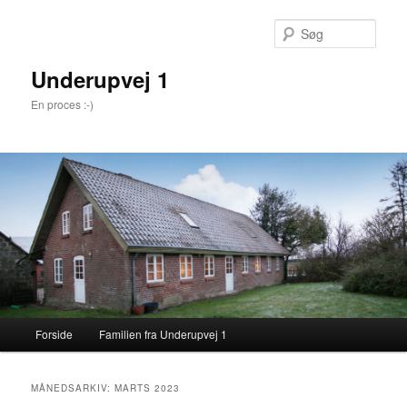
Søg
Underupvej 1
En proces :-)
Primær menu
Forside
Familien fra Underupvej 1
Fortsæt til primære indhold
Fortsæt til sekundære indhold
MÅNEDSARKIV:
MARTS 2023